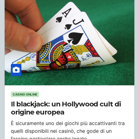
CASINO ONLINE
Il blackjack: un Hollywood cult di
origine europea
È sicuramente uno dei giochi più accattivanti tra
quelli disponibili nei casinò, che gode di un
fascino particolare anche legato…