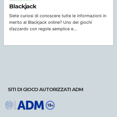
Blackjack
Siete curiosi di conoscere tutte le informazioni in
merito al Blackjack online? Uno dei giochi
d’azzardo con regole semplice e…
SITI DI GIOCO AUTORIZZATI ADM