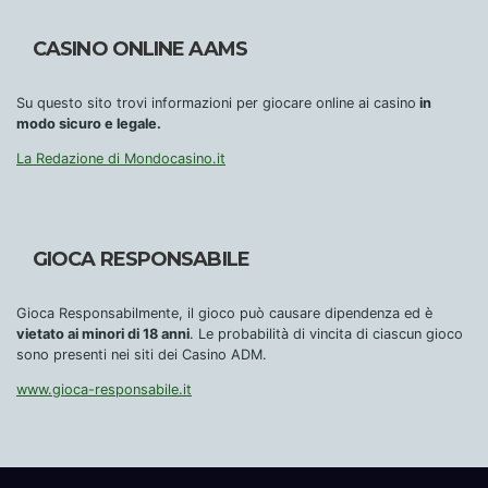
CASINO ONLINE AAMS
Su questo sito trovi informazioni per giocare online ai casino
in
modo sicuro e legale.
La Redazione di Mondocasino.it
GIOCA RESPONSABILE
Gioca Responsabilmente, il gioco può causare dipendenza ed è
vietato ai minori di 18 anni
. Le probabilità di vincita di ciascun gioco
sono presenti nei siti dei Casino ADM.
www.gioca-responsabile.it