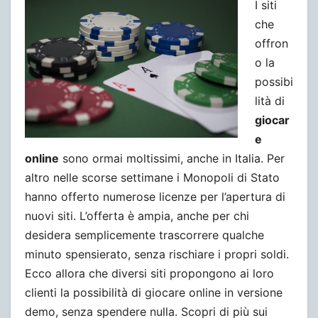
I siti
che
offron
o la
possibi
lità di
giocar
e
online
sono ormai moltissimi, anche in Italia. Per
altro nelle scorse settimane i Monopoli di Stato
hanno offerto numerose licenze per l’apertura di
nuovi siti. L’offerta è ampia, anche per chi
desidera semplicemente trascorrere qualche
minuto spensierato, senza rischiare i propri soldi.
Ecco allora che diversi siti propongono ai loro
clienti la possibilità di giocare online in versione
demo, senza spendere nulla. Scopri di più sui