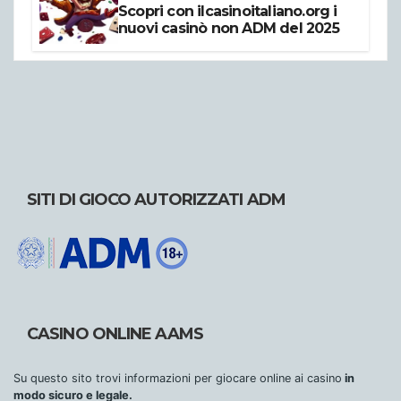
Scopri con ilcasinoitaliano.org i
nuovi casinò non ADM del 2025
SITI DI GIOCO AUTORIZZATI ADM
CASINO ONLINE AAMS
Su questo sito trovi informazioni per giocare online ai casino
in
modo sicuro e legale.