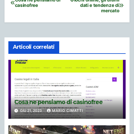
Navigazione
casinofree
dati e tendenze di
articoli
mercato
Articoli correlati
Cosa ne pensiamo di casinofree
GIU 21, 2023
MARIO CIMATTI