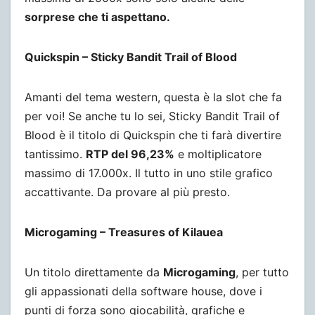
sorprese che ti aspettano.
Quickspin – Sticky Bandit Trail of Blood
Amanti del tema western, questa è la slot che fa
per voi! Se anche tu lo sei, Sticky Bandit Trail of
Blood è il titolo di Quickspin che ti farà divertire
tantissimo.
RTP del 96,23%
e moltiplicatore
massimo di 17.000x. Il tutto in uno stile grafico
accattivante. Da provare al più presto.
Microgaming – Treasures of Kilauea
Un titolo direttamente da
Microgaming
, per tutto
gli appassionati della software house, dove i
punti di forza sono giocabilità, grafiche e