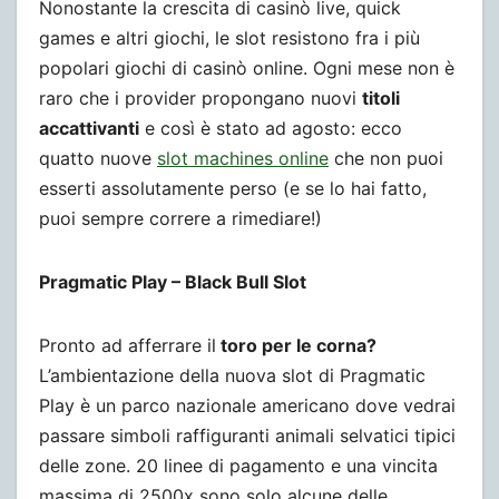
Nonostante la crescita di casinò live, quick
games e altri giochi, le slot resistono fra i più
popolari giochi di casinò online. Ogni mese non è
raro che i provider propongano nuovi
titoli
accattivanti
e così è stato ad agosto: ecco
quatto nuove
slot machines online
che non puoi
esserti assolutamente perso (e se lo hai fatto,
puoi sempre correre a rimediare!)
Pragmatic Play – Black Bull Slot
Pronto ad afferrare il
toro per le corna?
L’ambientazione della nuova slot di Pragmatic
Play è un parco nazionale americano dove vedrai
passare simboli raffiguranti animali selvatici tipici
delle zone. 20 linee di pagamento e una vincita
massima di 2500x sono solo alcune delle