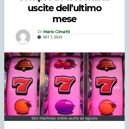
uscite dell’ultimo
mese
Di
Mario Cimatti
SET 7, 2022
Slot machines online uscite ad agosto