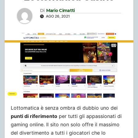
Di
Mario Cimatti
AGO 26, 2021
Lottomatica è senza ombra di dubbio uno dei
punti di riferimento
per tutti gli appassionati di
gaming online. Il sito non solo offre il massimo
del divertimento a tutti i giocatori che lo