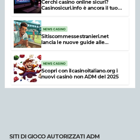
Cerchi casino online sicuri?
Casinosicuri.info è ancora il tuo
punto di riferimento
NEWS CASINO
Sitiscommessestranieri.net
lancia le nuove guide alle
scommettere non AAMS calcio,
tennis e basket
NEWS CASINO
Scopri con ilcasinoitaliano.org i
nuovi casinò non ADM del 2025
SITI DI GIOCO AUTORIZZATI ADM