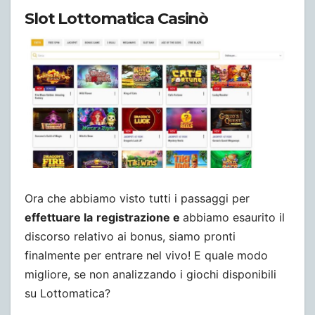
Slot Lottomatica Casinò
Ora che abbiamo visto tutti i passaggi per
effettuare la
registrazione e
abbiamo esaurito il
discorso relativo ai bonus, siamo pronti
finalmente per entrare nel vivo! E quale modo
migliore, se non analizzando i giochi disponibili
su Lottomatica?