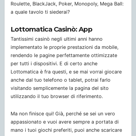
Roulette, BlackJack, Poker, Monopoly, Mega Ball:
a quale tavolo ti siederai?
Lottomatica Casinò: App
Tantissimi casinò negli ultimi anni hanno
implementato le proprie prestazioni da mobile,
rendendo le pagine perfettamente ottimizzate
per tutti i dispositivi. E di certo anche
Lottomatica è fra questi, e se mai vorrai giocare
anche dal tuo telefono o tablet, potrai farlo
visitando semplicemente la pagina del sito
utilizzando il tuo browser di riferimento.
Ma non finisce qui! Già, perché se sei un vero
appassionato e vuoi avere sempre a portata di
mano i tuoi giochi preferiti, puoi anche scaricare